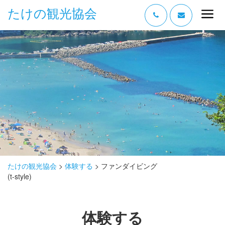
たけの観光協会
“たけの” の魅力
過ごし方
みどころ
体験する
泊まる
おみやげ
たけの観光協会
>
体験する
>
ファンダイビング
(t-style)
グルメ
アクセス
体験する