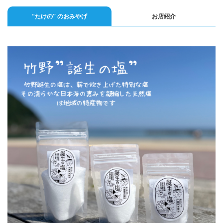
English
Q
O
P
“たけの” のおみやげ
お店紹介
0796-47-1080
お電話受付時間 9:00〜17:00