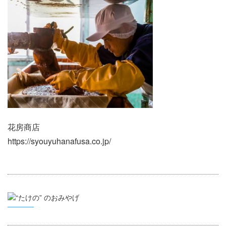
花房商店
https://syouyuhanafusa.co.jp/