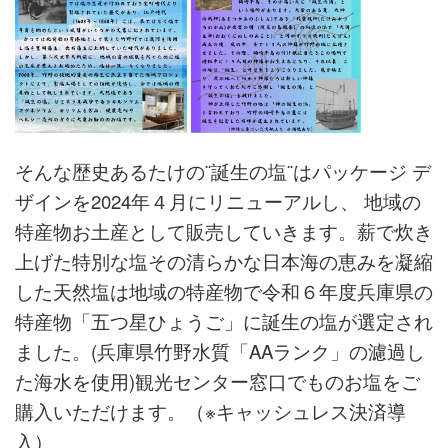
そんな歴史あるたけの¨誕生の塩¨はパッケージ デ
ザインを2024年４月にリニューアルし、 地域の
特産物お土産として販売していきます。
薪で炊き
上げた特別な塩その清らかな日本海の恵みを凝縮
した天然塩は地域の特産物で令和６年度兵庫県の
特産物「五つ星ひょうご」に誕生の塩が選定され
ました。(兵庫県竹野水質「AAランク」の濾過し
た海水を使用)
観光センター窓口でものお塩をご
購入いただけます。（※キャッシュレス決済導
入）