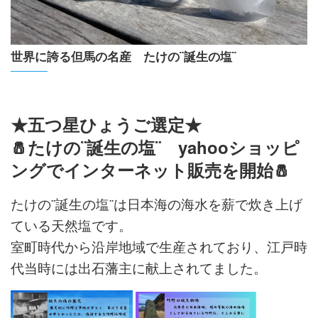
世界に誇る但馬の名産 たけの¨誕生の塩¨
★五つ星ひょうご選定★
🧂たけの¨誕生の塩¨ yahooショッピ
ングでインターネット販売を開始🧂
たけの¨誕生の塩¨は日本海の海水を薪で炊き上げ
ている天然塩です。
室町時代から沿岸地域で生産されており、江戸時
代当時には出石藩主に献上されてました。