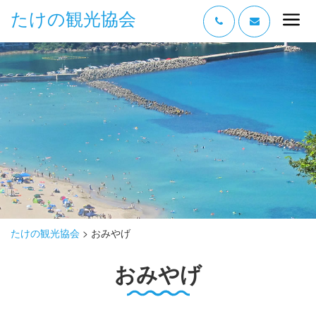
たけの観光協会
“たけの” の魅力
過ごし方
みどころ
体験する
泊まる
おみやげ
たけの観光協会
>
おみやげ
グルメ
おみやげ
アクセス