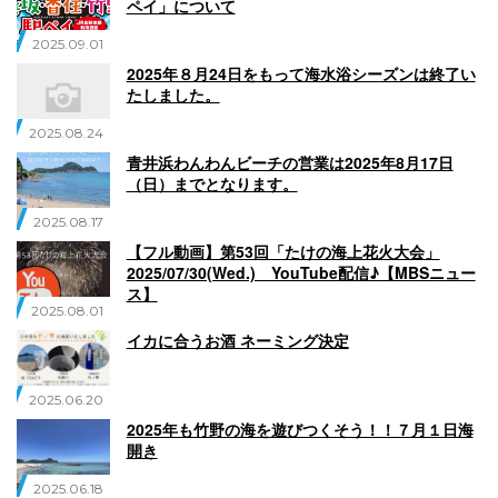
ペイ」について
2025.09.01
2025年８月24日をもって海水浴シーズンは終了い
たしました。
2025.08.24
青井浜わんわんビーチの営業は2025年8月17日
（日）までとなります。
2025.08.17
【フル動画】第53回「たけの海上花火大会」
2025/07/30(Wed.) YouTube配信♪【MBSニュー
ス】
2025.08.01
イカに合うお酒 ネーミング決定
2025.06.20
2025年も竹野の海を遊びつくそう！！７月１日海
開き
2025.06.18