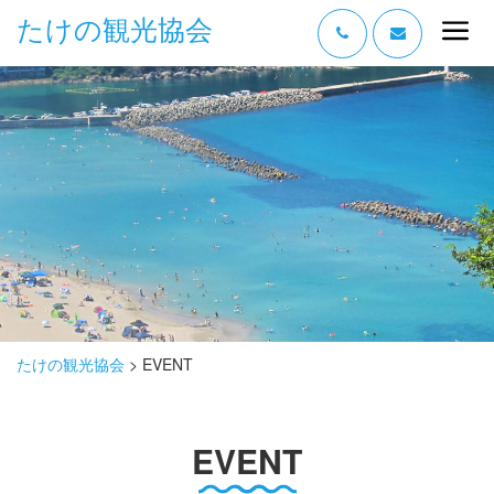
たけの観光協会
“たけの” の魅力
過ごし方
みどころ
体験する
泊まる
おみやげ
たけの観光協会
>
EVENT
グルメ
EVENT
アクセス