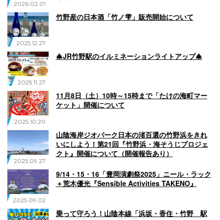
2026.02.01
竹野産の日本酒「竹ノ雫」販売開始について
2025.12.27
🎄JR竹野駅のイルミネーションライトアップ🎄
2025.11.27
11月8日（土）10時～15時まで「たけの海町マー
ケット」開催について
2025.10.20
山陰海岸ジオパーク日本の渚百選の竹野浜をきれ
いにしよう！第21回『竹野浜・海そうじプロジェ
クト』開催について（開催報告あり）
2025.09.27
9/14・15・16「豊岡演劇祭2025」ニール・ラック
＋荒木優光『Sensible Activities TAKENO』
2025.09.02
乗って守ろう！山陰本線「浜坂・香住・竹野 駅