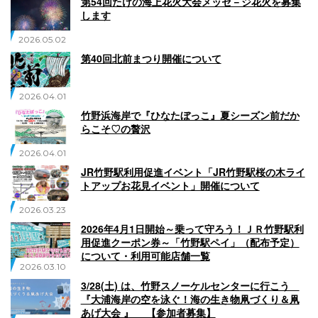
第54回たけの海上花火大会メッセ－ジ花火を募集
します
2026.05.02
第40回北前まつり開催について
2026.04.01
竹野浜海岸で『ひなたぼっこ』夏シーズン前だか
らこそ♡の贅沢
2026.04.01
JR竹野駅利用促進イベント「JR竹野駅桜の木ライ
トアップお花見イベント」開催について
2026.03.23
2026年4月1日開始～乗って守ろう！ＪＲ竹野駅利
用促進クーポン券～「竹野駅ペイ」（配布予定）
について・利用可能店舗一覧
2026.03.10
3/28(土) は、竹野スノーケルセンターに行こう
『大浦海岸の空を泳ぐ！海の生き物凧づくり＆凧
あげ大会 』 【参加者募集】