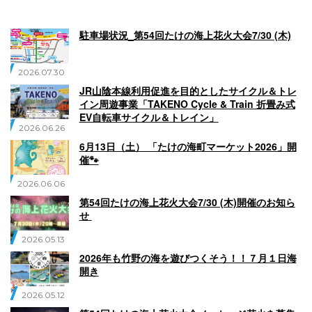
English
Q
O
P
駐車場状況_第54回たけの海上花火大会7/30 (木)
0796-47-1080
2026.07.30
お電話受付時間 9:00〜17:00
JR山陰本線利用促進を目的としたサイクル＆トレ
イン周遊事業「TAKENO Cycle & Train 折畳み式
EV自転車サイクル＆トレイン」
2026.06.26
6月13日（土） 「たけの海町マーケット2026」開
催🐾
2026.06.06
第54回たけの海上花火大会7/30 (木)開催のお知ら
せ
2026.05.13
2026年も竹野の海を遊びつくそう！！７月１日海
開き
2026.05.12