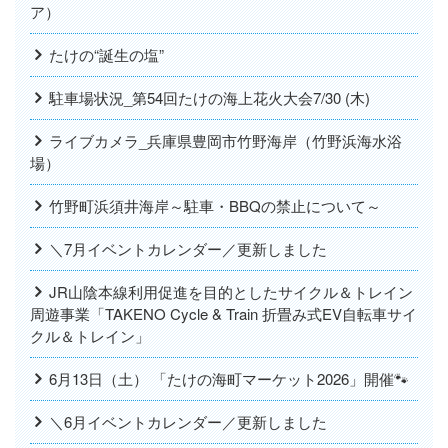
ア）
たけの“誕生の塩”
駐車場状況_第54回たけの海上花火大会7/30 (木)
ライブカメラ_兵庫県豊岡市竹野海岸（竹野浜海水浴
場）
竹野町浜須井海岸～駐車・BBQの禁止について～
＼7月イベントカレンダー／更新しました
JR山陰本線利用促進を目的としたサイクル＆トレイン
周遊事業「TAKENO Cycle & Train 折畳み式EV自転車サイ
クル＆トレイン」
6月13日（土） 「たけの海町マーケット2026」開催🐾
＼6月イベントカレンダー／更新しました