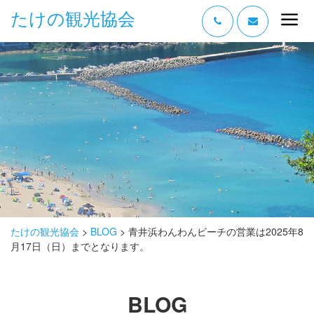
たけの観光協会
“たけの” の魅力
過ごし方
みどころ
体験する
泊まる
おみやげ
たけの観光協会
>
BLOG
>
青井浜わんわんビーチの営業は2025年8
月17日（日）までとなります。
グルメ
アクセス
BLOG