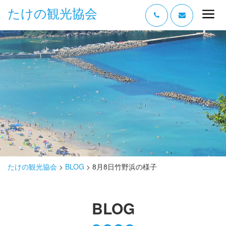
たけの観光協会
“たけの” の魅力
過ごし方
みどころ
体験する
泊まる
おみやげ
たけの観光協会
>
BLOG
>
8月8日竹野浜の様子
グルメ
BLOG
アクセス