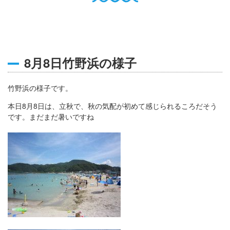
English
Q
O
P
0796-47-1080
お電話受付時間 9:00〜17:00
8月8日竹野浜の様子
竹野浜の様子です。
本日8月8日は、立秋で、秋の気配が初めて感じられるころだそう
です。まだまだ暑いですね