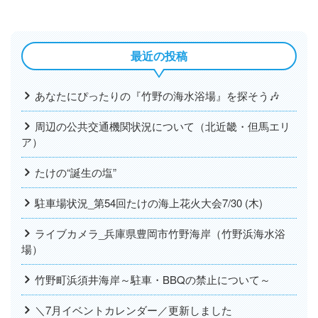
最近の投稿
あなたにぴったりの『竹野の海水浴場』を探そう🎶
周辺の公共交通機関状況について（北近畿・但馬エリ
ア）
たけの“誕生の塩”
駐車場状況_第54回たけの海上花火大会7/30 (木)
ライブカメラ_兵庫県豊岡市竹野海岸（竹野浜海水浴
場）
竹野町浜須井海岸～駐車・BBQの禁止について～
＼7月イベントカレンダー／更新しました