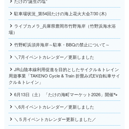
たけの“誕生の塩”
駐車場状況_第54回たけの海上花火大会7/30 (木)
ライブカメラ_兵庫県豊岡市竹野海岸（竹野浜海水浴
場）
竹野町浜須井海岸～駐車・BBQの禁止について～
＼7月イベントカレンダー／更新しました
JR山陰本線利用促進を目的としたサイクル＆トレイン
周遊事業「TAKENO Cycle & Train 折畳み式EV自転車サイ
クル＆トレイン」
6月13日（土） 「たけの海町マーケット2026」開催🐾
＼6月イベントカレンダー／更新しました
＼５月イベントカレンダー更新しました／