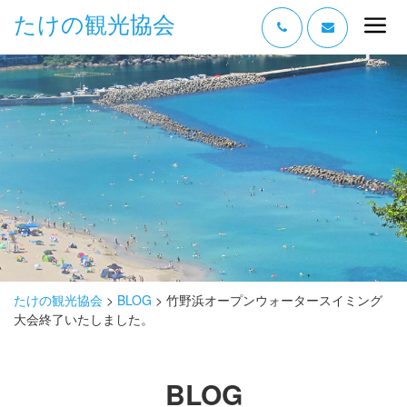
たけの観光協会
“たけの” の魅力
過ごし方
みどころ
体験する
泊まる
おみやげ
たけの観光協会
>
BLOG
>
竹野浜オープンウォータースイミング
大会終了いたしました。
グルメ
アクセス
BLOG