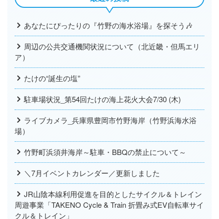
あなたにぴったりの『竹野の海水浴場』を探そう🎶
周辺の公共交通機関状況について（北近畿・但馬エリ
ア）
たけの“誕生の塩”
駐車場状況_第54回たけの海上花火大会7/30 (木)
ライブカメラ_兵庫県豊岡市竹野海岸（竹野浜海水浴
場）
竹野町浜須井海岸～駐車・BBQの禁止について～
＼7月イベントカレンダー／更新しました
JR山陰本線利用促進を目的としたサイクル＆トレイン
周遊事業「TAKENO Cycle & Train 折畳み式EV自転車サイ
クル＆トレイン」