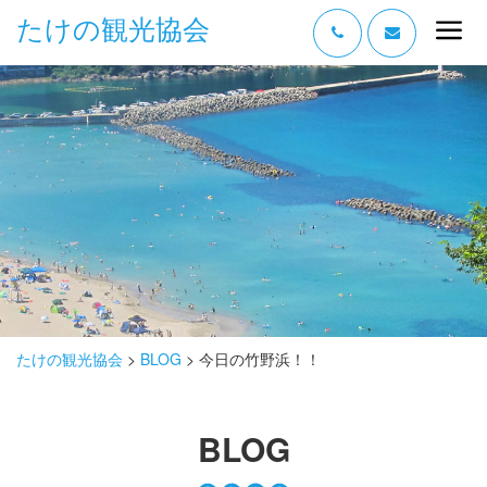
たけの観光協会
“たけの” の魅力
過ごし方
みどころ
体験する
泊まる
おみやげ
たけの観光協会
>
BLOG
>
今日の竹野浜！！
グルメ
BLOG
アクセス