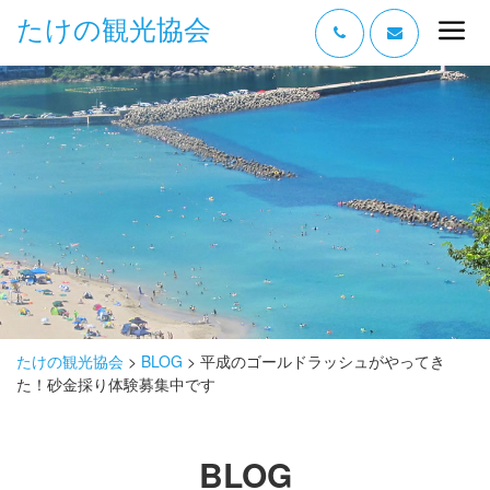
たけの観光協会
“たけの” の魅力
過ごし方
みどころ
体験する
泊まる
おみやげ
たけの観光協会
>
BLOG
>
平成のゴールドラッシュがやってき
た！砂金採り体験募集中です
グルメ
アクセス
BLOG