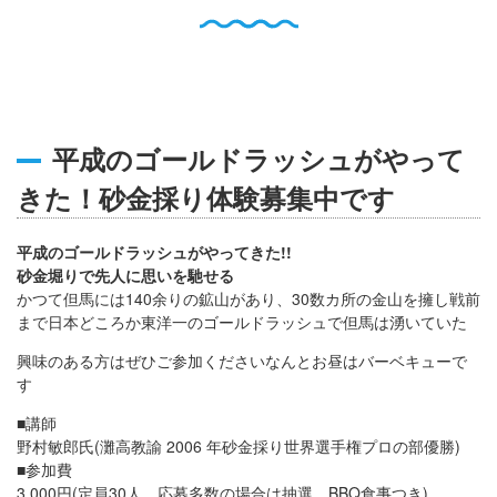
English
Q
O
P
0796-47-1080
お電話受付時間 9:00〜17:00
平成のゴールドラッシュがやって
きた！砂金採り体験募集中です
平成のゴールドラッシュがやってきた!!
砂金堀りで先人に思いを馳せる
かつて但馬には140余りの鉱山があり、30数カ所の金山を擁し戦前
まで日本どころか東洋一のゴールドラッシュで但馬は湧いていた
興味のある方はぜひご参加くださいなんとお昼はバーベキューで
す
■講師
野村敏郎氏(灘高教諭 2006 年砂金採り世界選手権プロの部優勝)
■参加費
3,000円
(定員30人、応募多数の場合は抽選、BBQ食事つき)