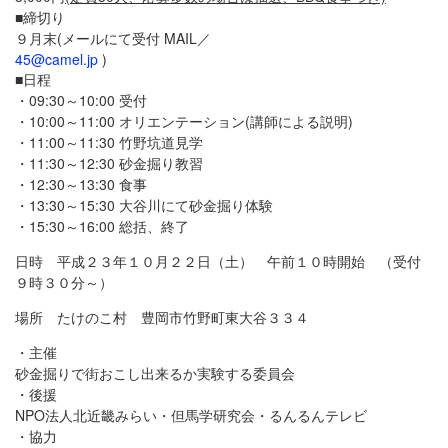
■締切り
９月末(メールにて受付 MAIL／
45@camel.jp
)
■日程
・09:30～10:00 受付
・10:00～11:00 オリエンテーション(講師による説明)
・11:00～11:30 竹野坑道見学
・11:30～12:30 砂金掘り教習
・12:30～13:30 食事
・13:30～15:30 大谷川にて砂金掘り体験
・15:30～16:00 総括、終了
日時 平成２３年１０月２２日（土） 午前１０時開始 （受付
９時３０分～）
場所 たけのこ村 豊岡市竹野町東大谷３３４
・主催
砂金掘りで街おこし出来るか実験する委員会
・後援
NPO法人北近畿みらい・但馬学研究会・るんるんテレビ
・協力