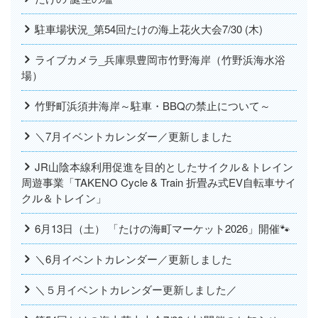
駐車場状況_第54回たけの海上花火大会7/30 (木)
ライブカメラ_兵庫県豊岡市竹野海岸（竹野浜海水浴
場）
竹野町浜須井海岸～駐車・BBQの禁止について～
＼7月イベントカレンダー／更新しました
JR山陰本線利用促進を目的としたサイクル＆トレイン
周遊事業「TAKENO Cycle & Train 折畳み式EV自転車サイ
クル＆トレイン」
6月13日（土） 「たけの海町マーケット2026」開催🐾
＼6月イベントカレンダー／更新しました
＼５月イベントカレンダー更新しました／