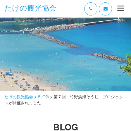
たけの観光協会
“たけの” の魅力
過ごし方
みどころ
体験する
泊まる
おみやげ
たけの観光協会
>
BLOG
>
第７回 竹野浜海そうじ プロジェク
トが開催されました
グルメ
アクセス
BLOG