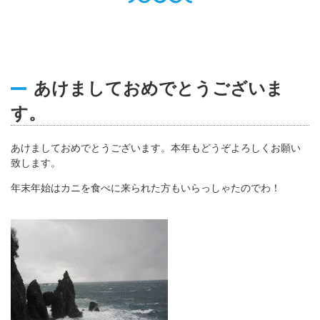
English
Q
O
P
0796-47-1080
お電話受付時間 9:00〜17:00
あけましておめでとうございま
す。
あけましておめでとうございます。本年もどうぞよろしくお願い
致します。
年末年始はカニを食べに来られた方もいらっしゃたのでわ！