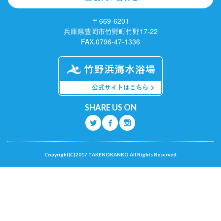
〒669-6201
兵庫県豊岡市竹野町竹野17-22
FAX.0796-47-1336
SHARE US ON
Q
O
P
Copyright(C)2017 TAKENOKANKO All Rights Reserved.