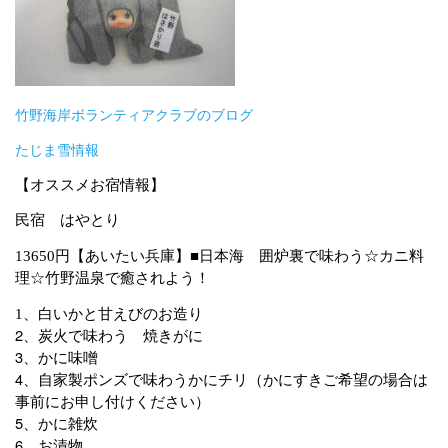
竹野海岸ボランティアクラブのブログ
たじま雪情報
【オススメお宿情報】
民宿 はやとり
円【あいたい兵庫】■日本海 囲炉裏で味わう☆カニ料
13650
理☆竹野温泉で癒されよう！
、白いかと甘えびのお造り
1
2
、炭火で味わう 焼きがに
3
、かに味噌
4
、自家製ポンズで味わうかにチリ（かにすきご希望の場合は
事前にお申し付けください）
5
、かに雑炊
6
、お漬物