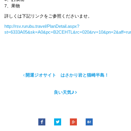
7
、果物
詳しくは下記リンクをご参照くださいませ。
http://rsv.rurubu.travel/PlanDetail.aspx?
st=6333A05&sk=A0&pc=B2CEHTL&rc=020&rv=10&pn=2&aff=rur
開運ジオサイト はさかり岩と猫崎半島！
良い天気♪