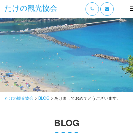
たけの観光協会
“たけの” の魅力
過ごし方
みどころ
体験する
泊まる
おみやげ
たけの観光協会
>
BLOG
>
あけましておめでとうございます。
グルメ
BLOG
アクセス