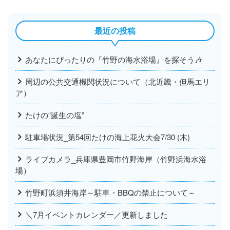
最近の投稿
あなたにぴったりの『竹野の海水浴場』を探そう🎶
周辺の公共交通機関状況について（北近畿・但馬エリ
ア）
たけの“誕生の塩”
駐車場状況_第54回たけの海上花火大会7/30 (木)
ライブカメラ_兵庫県豊岡市竹野海岸（竹野浜海水浴
場）
竹野町浜須井海岸～駐車・BBQの禁止について～
＼7月イベントカレンダー／更新しました