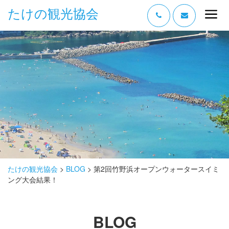
たけの観光協会
“たけの” の魅力
過ごし方
みどころ
体験する
泊まる
おみやげ
たけの観光協会
>
BLOG
>
第2回竹野浜オープンウォータースイミ
ング大会結果！
グルメ
アクセス
BLOG