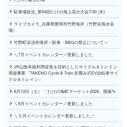
駐車場状況_第54回たけの海上花火大会7/30 (木)
ライブカメラ_兵庫県豊岡市竹野海岸（竹野浜海水浴
場）
竹野町浜須井海岸～駐車・BBQの禁止について～
＼7月イベントカレンダー／更新しました
JR山陰本線利用促進を目的としたサイクル＆トレイン
周遊事業「TAKENO Cycle & Train 折畳み式EV自転車サイ
クル＆トレイン」
6月13日（土） 「たけの海町マーケット2026」開催🐾
＼6月イベントカレンダー／更新しました
＼５月イベントカレンダー更新しました／