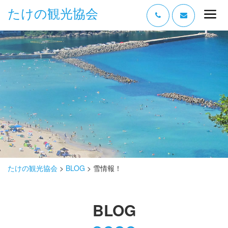
たけの観光協会
“たけの” の魅力
過ごし方
みどころ
体験する
泊まる
おみやげ
たけの観光協会
>
BLOG
>
雪情報！
グルメ
BLOG
アクセス