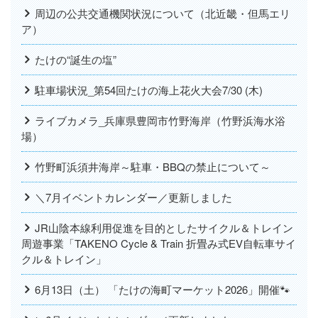
周辺の公共交通機関状況について（北近畿・但馬エリ
ア）
たけの“誕生の塩”
駐車場状況_第54回たけの海上花火大会7/30 (木)
ライブカメラ_兵庫県豊岡市竹野海岸（竹野浜海水浴
場）
竹野町浜須井海岸～駐車・BBQの禁止について～
＼7月イベントカレンダー／更新しました
JR山陰本線利用促進を目的としたサイクル＆トレイン
周遊事業「TAKENO Cycle & Train 折畳み式EV自転車サイ
クル＆トレイン」
6月13日（土） 「たけの海町マーケット2026」開催🐾