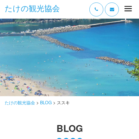
たけの観光協会
“たけの” の魅力
過ごし方
みどころ
体験する
泊まる
おみやげ
たけの観光協会
>
BLOG
>
ススキ
グルメ
BLOG
アクセス