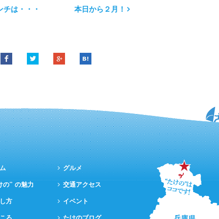
ンチは・・・
本日から２月！
ム
グルメ
けの” の魅力
交通アクセス
し方
イベント
ころ
たけのブログ