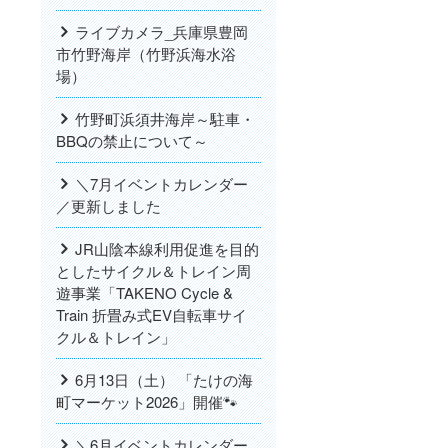
ライブカメラ_兵庫県豊岡
市竹野海岸（竹野浜海水浴
場）
竹野町浜須井海岸～駐車・
BBQの禁止について～
＼7月イベントカレンダー
／更新しました
JR山陰本線利用促進を目的
としたサイクル＆トレイン周
遊事業「TAKENO Cycle &
Train 折畳み式EV自転車サイ
クル＆トレイン」
6月13日（土） 「たけの海
町マーケット2026」開催🐾
＼6月イベントカレンダー