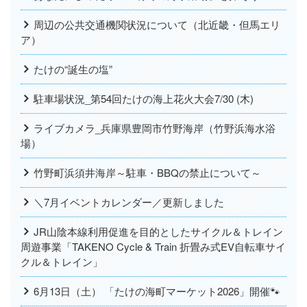
周辺の公共交通機関状況について（北近畿・但馬エリ
ア）
たけの“誕生の塩”
駐車場状況_第54回たけの海上花火大会7/30 (木)
ライブカメラ_兵庫県豊岡市竹野海岸（竹野浜海水浴
場）
竹野町浜須井海岸～駐車・BBQの禁止について～
＼7月イベントカレンダー／更新しました
JR山陰本線利用促進を目的としたサイクル＆トレイン
周遊事業「TAKENO Cycle & Train 折畳み式EV自転車サイ
クル＆トレイン」
6月13日（土） 「たけの海町マーケット2026」開催🐾