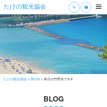
たけの観光協会
“たけの” の魅力
過ごし方
みどころ
体験する
泊まる
おみやげ
たけの観光協会
>
BLOG
>
本日の竹野浜です♪
グルメ
BLOG
アクセス