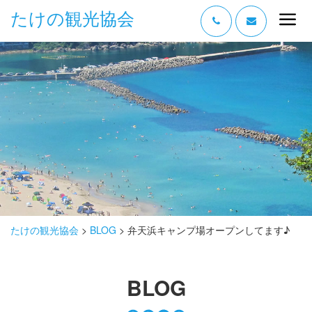
たけの観光協会
“たけの” の魅力
過ごし方
みどころ
体験する
泊まる
おみやげ
たけの観光協会
>
BLOG
>
弁天浜キャンプ場オープンしてます♪
グルメ
BLOG
アクセス