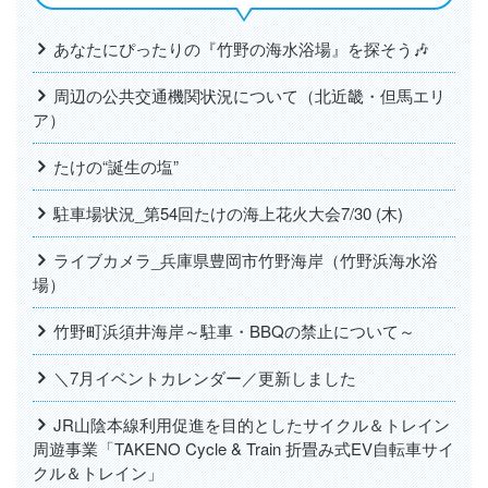
あなたにぴったりの『竹野の海水浴場』を探そう🎶
周辺の公共交通機関状況について（北近畿・但馬エリ
ア）
たけの“誕生の塩”
駐車場状況_第54回たけの海上花火大会7/30 (木)
ライブカメラ_兵庫県豊岡市竹野海岸（竹野浜海水浴
場）
竹野町浜須井海岸～駐車・BBQの禁止について～
＼7月イベントカレンダー／更新しました
JR山陰本線利用促進を目的としたサイクル＆トレイン
周遊事業「TAKENO Cycle & Train 折畳み式EV自転車サイ
クル＆トレイン」