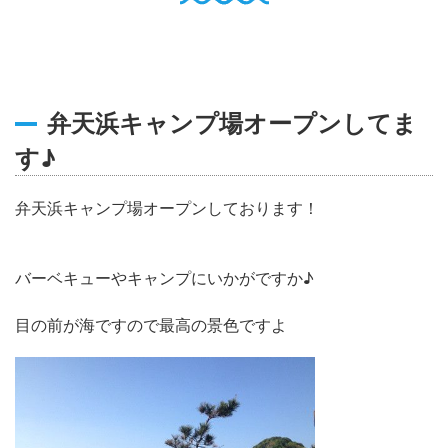
English
Q
O
P
0796-47-1080
お電話受付時間 9:00〜17:00
弁天浜キャンプ場オープンしてま
す♪
弁天浜キャンプ場オープンしております！
バーベキューやキャンプにいかがですか♪
目の前が海ですので最高の景色ですよ