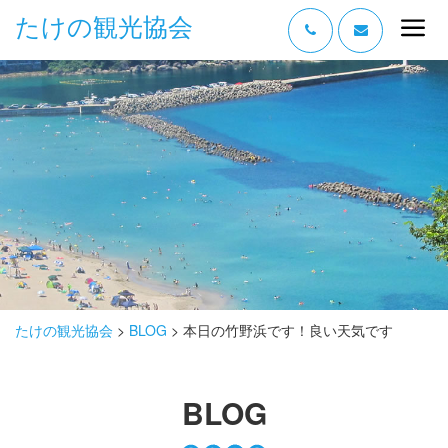
たけの観光協会
“たけの” の魅力
過ごし方
みどころ
体験する
泊まる
おみやげ
たけの観光協会
>
BLOG
>
本日の竹野浜です！良い天気です
グルメ
BLOG
アクセス