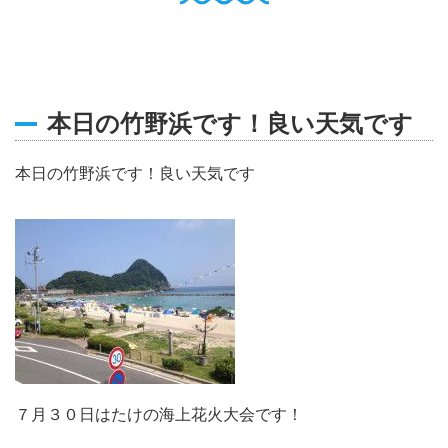
English
Q
O
P
0796-47-1080
お電話受付時間 9:00〜17:00
本日の竹野浜です！良い天気です
本日の竹野浜です！良い天気です
７月３０日はたけの海上花火大会です！