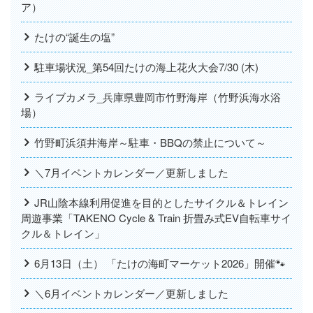
ア）
たけの“誕生の塩”
駐車場状況_第54回たけの海上花火大会7/30 (木)
ライブカメラ_兵庫県豊岡市竹野海岸（竹野浜海水浴
場）
竹野町浜須井海岸～駐車・BBQの禁止について～
＼7月イベントカレンダー／更新しました
JR山陰本線利用促進を目的としたサイクル＆トレイン
周遊事業「TAKENO Cycle & Train 折畳み式EV自転車サイ
クル＆トレイン」
6月13日（土） 「たけの海町マーケット2026」開催🐾
＼6月イベントカレンダー／更新しました