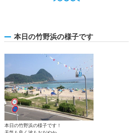
English
Q
O
P
0796-47-1080
お電話受付時間 9:00〜17:00
本日の竹野浜の様子です
本日の竹野浜の様子です！
天気も良く波もおだやか