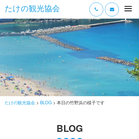
たけの観光協会
“たけの” の魅力
過ごし方
みどころ
体験する
泊まる
おみやげ
たけの観光協会
>
BLOG
>
本日の竹野浜の様子です
グルメ
BLOG
アクセス