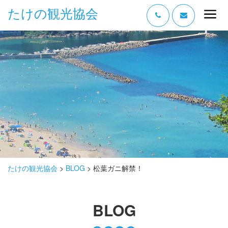
たけの観光協会
“たけの” の魅力
過ごし方
みどころ
体験する
泊まる
おみやげ
たけの観光協会
>
BLOG
>
松葉ガニ解禁！
グルメ
BLOG
アクセス