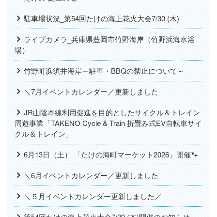
駐車場状況_第54回たけの海上花火大会7/30 (木)
ライブカメラ_兵庫県豊岡市竹野海岸（竹野浜海水浴
場）
竹野町浜須井海岸～駐車・BBQの禁止について～
＼7月イベントカレンダー／更新しました
JR山陰本線利用促進を目的としたサイクル＆トレイン
周遊事業「TAKENO Cycle & Train 折畳み式EV自転車サイ
クル＆トレイン」
6月13日（土） 「たけの海町マーケット2026」開催🐾
＼6月イベントカレンダー／更新しました
＼５月イベントカレンダー更新しました／
第54回たけの海上花火大会7/30 (木)開催のお知らせ