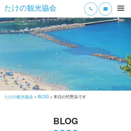
たけの観光協会
“たけの” の魅力
過ごし方
みどころ
体験する
泊まる
おみやげ
たけの観光協会
>
BLOG
>
本日の竹野浜です
グルメ
BLOG
アクセス