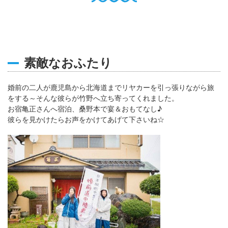
English
Q
O
P
0796-47-1080
お電話受付時間 9:00〜17:00
素敵なおふたり
婚前の二人が鹿児島から北海道までリヤカーを引っ張りながら旅
をする～そんな彼らが竹野へ立ち寄ってくれました。
お宿亀正さんへ宿泊、桑野本で宴＆おもてなし♪
彼らを見かけたらお声をかけてあげて下さいね☆