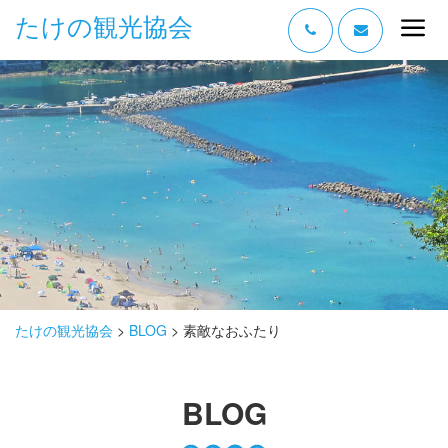
たけの観光協会
“たけの” の魅力
過ごし方
みどころ
体験する
泊まる
おみやげ
たけの観光協会
>
BLOG
>
素敵なおふたり
グルメ
BLOG
アクセス