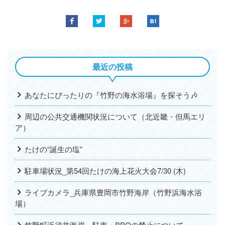
最近の投稿
あなたにぴったりの『竹野の海水浴場』を探そう🎶
周辺の公共交通機関状況について（北近畿・但馬エリ
ア）
たけの“誕生の塩”
駐車場状況_第54回たけの海上花火大会7/30 (木)
ライブカメラ_兵庫県豊岡市竹野海岸（竹野浜海水浴
場）
竹野町浜須井海岸～駐車・BBQの禁止について～