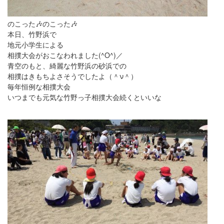
のこった🎶のこった🎶
本日、竹野浜で
地元小学生による
相撲大会がおこなわれました(^O^)／
青空のもと、綺麗な竹野浜の砂浜での
相撲はきもちよさそうでしたよ（＾ν＾）
毎年恒例な相撲大会
いつまでも元気な竹野っ子相撲大会続くといいな