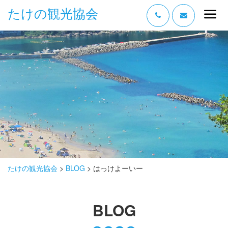
たけの観光協会
“たけの” の魅力
過ごし方
みどころ
体験する
泊まる
おみやげ
たけの観光協会
>
BLOG
>
はっけよーいー
グルメ
BLOG
アクセス