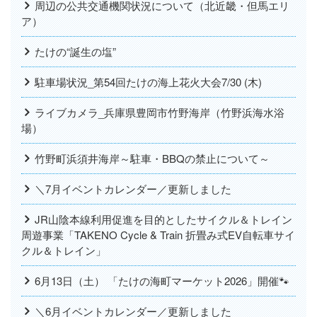
周辺の公共交通機関状況について（北近畿・但馬エリ
ア）
たけの“誕生の塩”
駐車場状況_第54回たけの海上花火大会7/30 (木)
ライブカメラ_兵庫県豊岡市竹野海岸（竹野浜海水浴
場）
竹野町浜須井海岸～駐車・BBQの禁止について～
＼7月イベントカレンダー／更新しました
JR山陰本線利用促進を目的としたサイクル＆トレイン
周遊事業「TAKENO Cycle & Train 折畳み式EV自転車サイ
クル＆トレイン」
6月13日（土） 「たけの海町マーケット2026」開催🐾
＼6月イベントカレンダー／更新しました