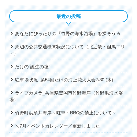
最近の投稿
あなたにぴったりの『竹野の海水浴場』を探そう🎶
周辺の公共交通機関状況について（北近畿・但馬エリ
ア）
たけの“誕生の塩”
駐車場状況_第54回たけの海上花火大会7/30 (木)
ライブカメラ_兵庫県豊岡市竹野海岸（竹野浜海水浴
場）
竹野町浜須井海岸～駐車・BBQの禁止について～
＼7月イベントカレンダー／更新しました