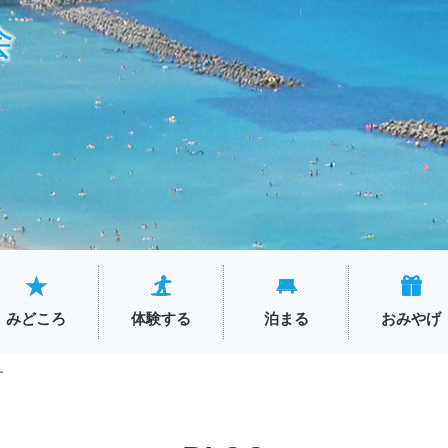
会
みどころ
体験する
泊まる
おみやげ
す