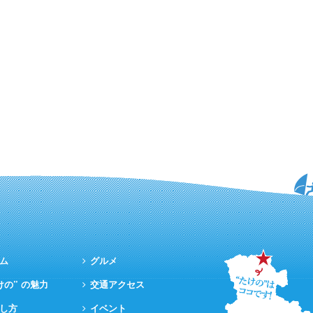
ム
グルメ
けの” の魅力
交通アクセス
し方
イベント