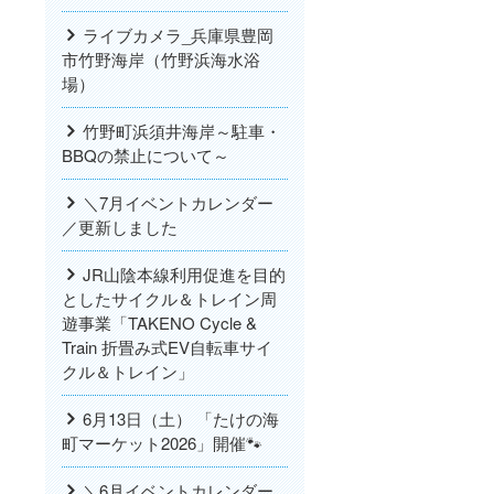
ライブカメラ_兵庫県豊岡
市竹野海岸（竹野浜海水浴
場）
竹野町浜須井海岸～駐車・
BBQの禁止について～
＼7月イベントカレンダー
／更新しました
JR山陰本線利用促進を目的
としたサイクル＆トレイン周
遊事業「TAKENO Cycle &
Train 折畳み式EV自転車サイ
クル＆トレイン」
6月13日（土） 「たけの海
町マーケット2026」開催🐾
＼6月イベントカレンダー