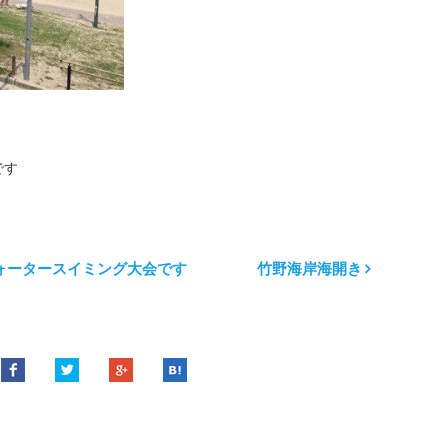
です
ォータースイミング大会です
竹野海岸海開き