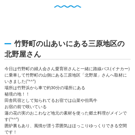
English
Q
O
P
0796-47-1080
お電話受付時間 9:00〜17:00
竹野町の山あいにある三原地区の
北野屋さん
今日は竹野町の婦人会さん愛育班さんと一緒に路線バス(イナカー)
に乗車して竹野町の山側にある三原地区「北野屋」さんへ取材に
いきました(*^^*)
場所は竹野浜から車で約30分の場所にある
秘境の地！！
田舎民宿として知られてるお宿では山菜や但馬牛
お宿の前で咲いている
蓮の花の実のおこわなど地元の素材を使った郷土料理がメインで
す(*^^*)
囲炉裏もあり、風情が漂う雰囲気はほっこりゆっくりできる空間
です！