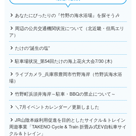
あなたにぴったりの『竹野の海水浴場』を探そう🎶
周辺の公共交通機関状況について（北近畿・但馬エリ
ア）
たけの“誕生の塩”
駐車場状況_第54回たけの海上花火大会7/30 (木)
ライブカメラ_兵庫県豊岡市竹野海岸（竹野浜海水浴
場）
竹野町浜須井海岸～駐車・BBQの禁止について～
＼7月イベントカレンダー／更新しました
JR山陰本線利用促進を目的としたサイクル＆トレイン
周遊事業「TAKENO Cycle & Train 折畳み式EV自転車サイ
クル＆トレイン」