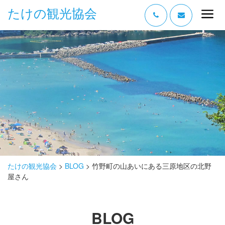
たけの観光協会
“たけの” の魅力
過ごし方
みどころ
体験する
泊まる
おみやげ
たけの観光協会
>
BLOG
>
竹野町の山あいにある三原地区の北野
屋さん
グルメ
アクセス
BLOG