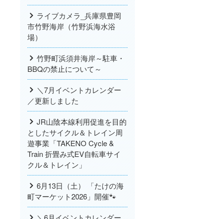
ライブカメラ_兵庫県豊岡
市竹野海岸（竹野浜海水浴
場）
竹野町浜須井海岸～駐車・
BBQの禁止について～
＼7月イベントカレンダー
／更新しました
JR山陰本線利用促進を目的
としたサイクル＆トレイン周
遊事業「TAKENO Cycle &
Train 折畳み式EV自転車サイ
クル＆トレイン」
6月13日（土） 「たけの海
町マーケット2026」開催🐾
＼6月イベントカレンダー