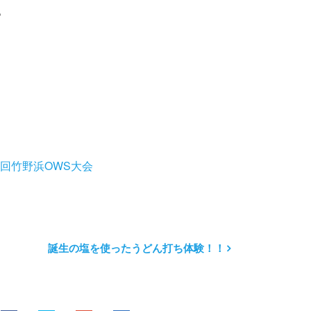
。
回竹野浜OWS大会
誕生の塩を使ったうどん打ち体験！！