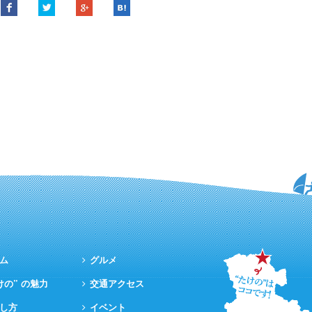
ム
グルメ
けの” の魅力
交通アクセス
し方
イベント