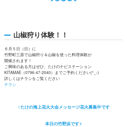
English
Q
O
P
0796-47-1080
お電話受付時間 9:00〜17:00
山椒狩り体験！！
６月５日（日）に
竹野町三原で山椒狩り＆山椒を使った料理体験が
開催されます！
ご興味のある方はぜひ、たけのナビステーション
KITAMAE（0796-47-2040）までご予約ください(^_-)
詳しくはチラシをご覧ください
チラシ
たけの海上花火大会メッセージ花火募集中です
本日の竹野浜です