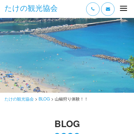
たけの観光協会
“たけの” の魅力
過ごし方
みどころ
体験する
泊まる
おみやげ
たけの観光協会
>
BLOG
>
山椒狩り体験！！
グルメ
BLOG
アクセス