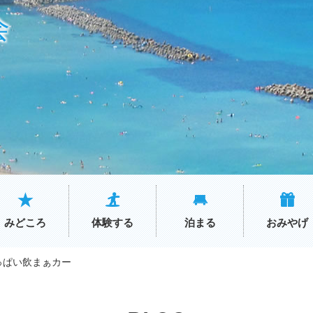
会
みどころ
体験する
泊まる
おみやげ
っぱい飲まぁカー