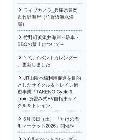
ライブカメラ_兵庫県豊岡
市竹野海岸（竹野浜海水浴
場）
竹野町浜須井海岸～駐車・
BBQの禁止について～
＼7月イベントカレンダー
／更新しました
JR山陰本線利用促進を目的
としたサイクル＆トレイン周
遊事業「TAKENO Cycle &
Train 折畳み式EV自転車サイ
クル＆トレイン」
6月13日（土） 「たけの海
町マーケット2026」開催🐾
＼6月イベントカレンダー