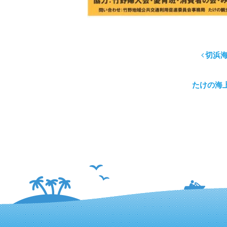
切浜
たけの海