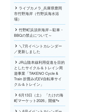
ライブカメラ_兵庫県豊岡
市竹野海岸（竹野浜海水浴
場）
竹野町浜須井海岸～駐車・
BBQの禁止について～
＼7月イベントカレンダー
／更新しました
JR山陰本線利用促進を目的
としたサイクル＆トレイン周
遊事業「TAKENO Cycle &
Train 折畳み式EV自転車サイ
クル＆トレイン」
6月13日（土） 「たけの海
町マーケット2026」開催🐾
＼6月イベントカレンダー