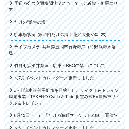
周辺の公共交通機関状況について（北近畿・但馬エリ
ア）
たけの“誕生の塩”
駐車場状況_第54回たけの海上花火大会7/30 (木)
ライブカメラ_兵庫県豊岡市竹野海岸（竹野浜海水浴
場）
竹野町浜須井海岸～駐車・BBQの禁止について～
＼7月イベントカレンダー／更新しました
JR山陰本線利用促進を目的としたサイクル＆トレイン
周遊事業「TAKENO Cycle & Train 折畳み式EV自転車サイ
クル＆トレイン」
6月13日（土） 「たけの海町マーケット2026」開催🐾
＼6月イベントカレンダー／更新しました