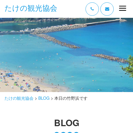
たけの観光協会
“たけの” の魅力
過ごし方
みどころ
体験する
泊まる
おみやげ
たけの観光協会
>
BLOG
>
本日の竹野浜です
グルメ
BLOG
アクセス