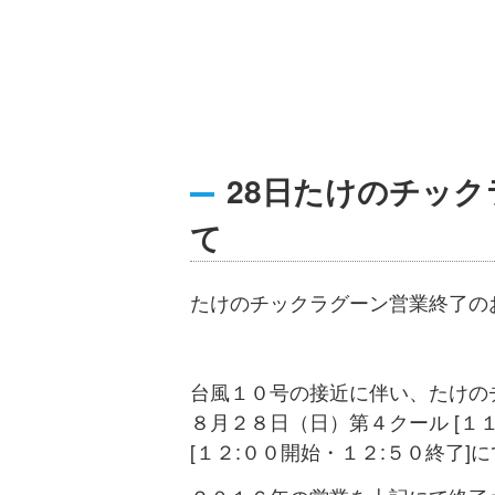
28日たけのチッ
て
たけのチックラグーン営業終了の
台風１０号の接近に伴い、たけの
８月２８日（日）第４クール [１１
[１２:００開始・１２:５０終了]に