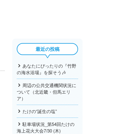
最近の投稿
い
あなたにぴったりの『竹野
の海水浴場』を探そう🎶
周辺の公共交通機関状況に
ついて（北近畿・但馬エリ
ア）
たけの“誕生の塩”
駐車場状況_第54回たけの
海上花火大会7/30 (木)