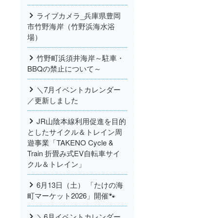
ライブカメラ_兵庫県豊岡
市竹野海岸（竹野浜海水浴
場）
竹野町浜須井海岸～駐車・
BBQの禁止について～
＼7月イベントカレンダー
／更新しました
JR山陰本線利用促進を目的
としたサイクル＆トレイン周
遊事業「TAKENO Cycle &
Train 折畳み式EV自転車サイ
クル＆トレイン」
6月13日（土） 「たけの海
町マーケット2026」開催🐾
＼6月イベントカレンダー