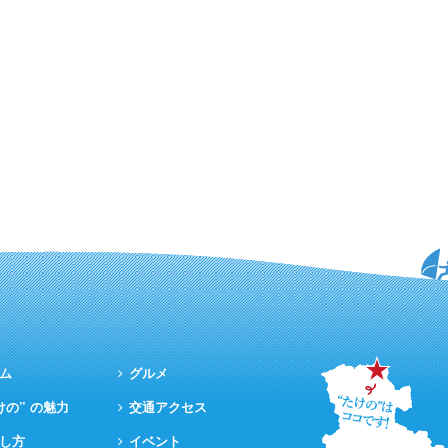
ム
グルメ
けの” の魅力
交通アクセス
し方
イベント