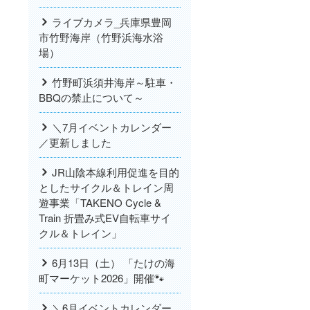
ライブカメラ_兵庫県豊岡
市竹野海岸（竹野浜海水浴
場）
竹野町浜須井海岸～駐車・
BBQの禁止について～
＼7月イベントカレンダー
／更新しました
JR山陰本線利用促進を目的
としたサイクル＆トレイン周
遊事業「TAKENO Cycle &
Train 折畳み式EV自転車サイ
クル＆トレイン」
6月13日（土） 「たけの海
町マーケット2026」開催🐾
＼6月イベントカレンダー