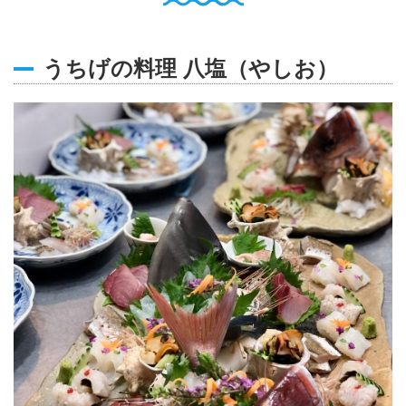
English
Q
O
P
うちげの料理 八塩（やしお）
0796-47-1080
お電話受付時間 9:00〜17:00