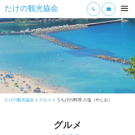
たけの観光協会
“たけの” の魅力
過ごし方
みどころ
体験する
泊まる
おみやげ
たけの観光協会
>
グルメ
>
うちげの料理 八塩（やしお）
グルメ
グルメ
アクセス