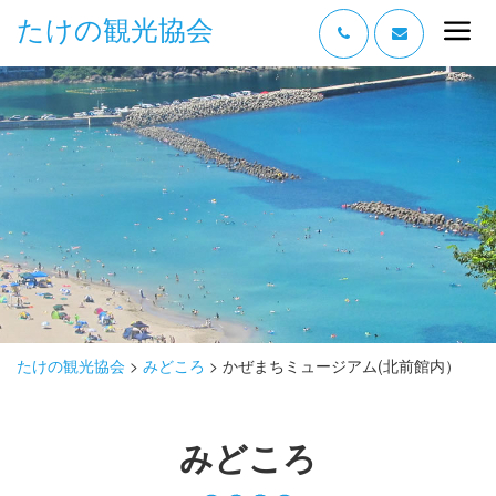
たけの観光協会
“たけの” の魅力
過ごし方
みどころ
体験する
泊まる
おみやげ
たけの観光協会
>
みどころ
>
かぜまちミュージアム(北前館内）
グルメ
みどころ
アクセス