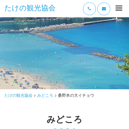
たけの観光協会
“たけの” の魅力
過ごし方
みどころ
体験する
泊まる
おみやげ
たけの観光協会
>
みどころ
>
桑野本の大イチョウ
グルメ
みどころ
アクセス