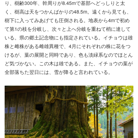
り、樹齢300年、幹周りが8.45mで基部へどっしりと太
く、樹高は天をつかんばかりの48.5m。遠くから見ても、
樹下に入ってみあげても圧倒される。地表から4mで初め
て第1の枝を分岐し、次々と上へ分岐を重ねて梢に達して
いる。県の郷土記念物にも指定されている。イチョウは雄
株と雌株がある雌雄異種で、4月にそれぞれの株に花をつ
けるが、葉の展開と同時であり、色も淡緑系なのでほとん
ど気づかない。この木は雄である。また、イチョウの葉が
全部落ちた翌日には、雪が降ると言われている。