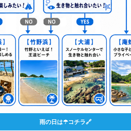
雨の日は☂コチラ🔗