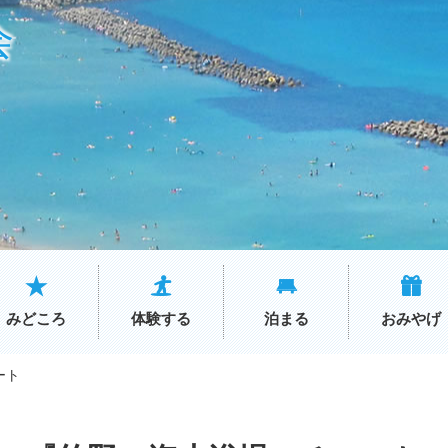
会
みどころ
体験する
泊まる
おみやげ
ート