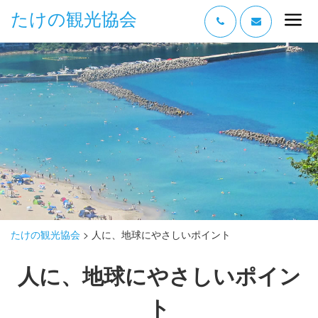
たけの観光協会
“たけの” の魅力
過ごし方
みどころ
体験する
泊まる
おみやげ
たけの観光協会
>
人に、地球にやさしいポイント
グルメ
人に、地球にやさしいポイン
アクセス
ト