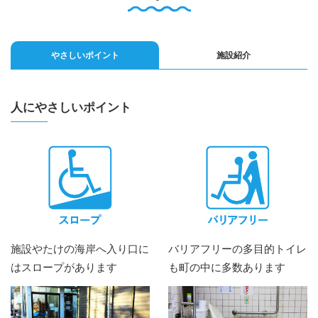
English
Q
O
P
0796-47-1080
やさしいポイント
施設紹介
お電話受付時間 9:00〜17:00
人にやさしいポイント
施設やたけの海岸へ入り口に
バリアフリーの多目的トイレ
はスロープがあります
も町の中に多数あります