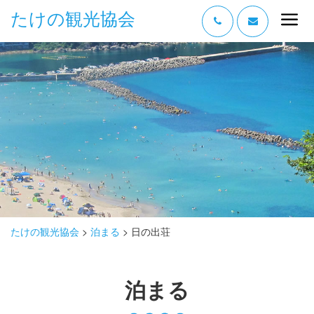
たけの観光協会
“たけの” の魅力
過ごし方
みどころ
体験する
泊まる
おみやげ
たけの観光協会
>
泊まる
>
日の出荘
グルメ
泊まる
アクセス