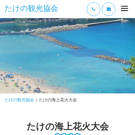
たけの観光協会
“たけの” の魅力
過ごし方
みどころ
体験する
泊まる
おみやげ
たけの観光協会
>
たけの海上花火大会
グルメ
たけの海上花火大会
アクセス