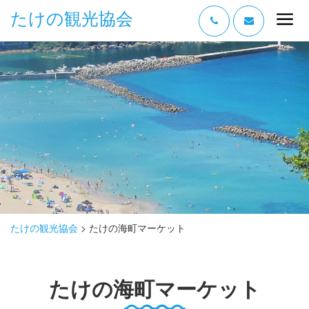
たけの観光協会
“たけの” の魅力
過ごし方
みどころ
体験する
泊まる
おみやげ
たけの観光協会
>
たけの海町マーケット
グルメ
たけの海町マーケット
アクセス