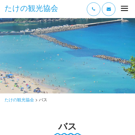
たけの観光協会
“たけの” の魅力
過ごし方
みどころ
体験する
泊まる
おみやげ
たけの観光協会
>
バス
グルメ
バス
アクセス