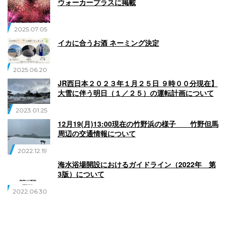
ウォーカープラスに掲載
2025.07.05
イカに合うお酒 ネーミング決定
2025.06.20
JR西日本２０２３年１月２５日 ９時００分現在】
大雪に伴う明日（１／２５）の運転計画について
2023.01.25
12月19(月)13:00現在の竹野浜の様子 竹野但馬
周辺の交通情報について
2022.12.19
海水浴場開設におけるガイドライン（2022年 第
3版）について
2022.06.30