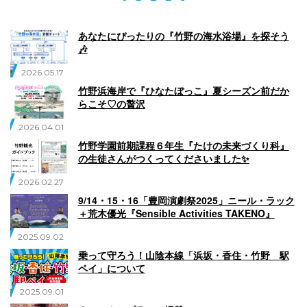
English
Q
O
P
あなたにぴったりの『竹野の海水浴場』を探そう
0796-47-1080
🎶
2026.05.17
お電話受付時間 9:00〜17:00
竹野浜海岸で『ひなたぼっこ』夏シーズン前だか
らこそ♡の贅沢
2026.04.01
竹野学園前期課程６年生『たけの未来づくり科』
の生徒さんがつくってくださいました✨
2026.02.27
9/14・15・16「豊岡演劇祭2025」ニール・ラック
＋荒木優光『Sensible Activities TAKENO』
2025.09.02
乗って守ろう！山陰本線「浜坂・香住・竹野 駅
ペイ」について
2025.09.01