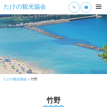
たけの観光協会
“たけの” の魅力
過ごし方
みどころ
体験する
泊まる
おみやげ
たけの観光協会
>
竹野
グルメ
竹野
アクセス