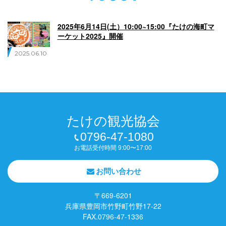
English
Q
O
P
2025年6月14日(土）10:00~15:00『たけの海町マ
0796-47-1080
ーケット2025』開催
2025.06.10
お電話受付時間 9:00〜17:00
たけの観光協会
0796-47-1080
お電話受付時間 9:00〜17:00
お問い合わせ
〒669-6201
兵庫県豊岡市竹野町竹野17-22
FAX.0796-47-1336