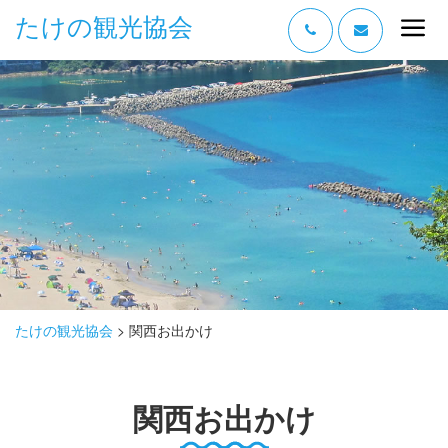
たけの観光協会
“たけの” の魅力
過ごし方
みどころ
体験する
泊まる
おみやげ
たけの観光協会
>
関西お出かけ
グルメ
関西お出かけ
アクセス