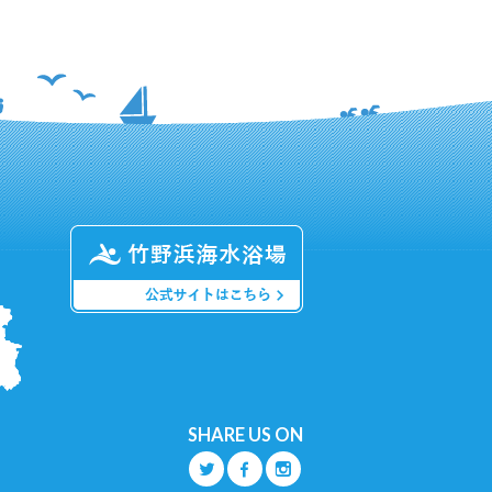
SHARE US ON
Q
O
P