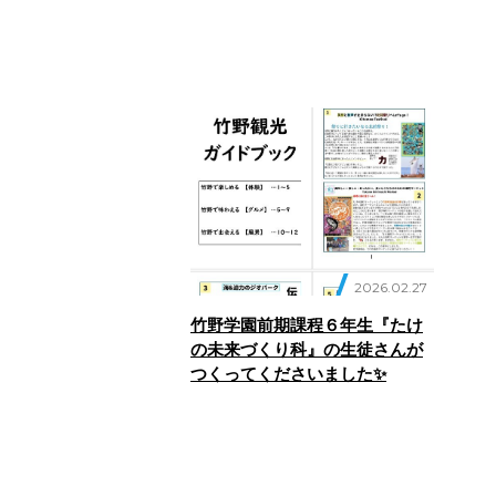
2026.02.27
竹野学園前期課程６年生『たけ
の未来づくり科』の生徒さんが
つくってくださいました✨