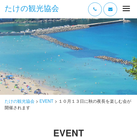
たけの観光協会
“たけの” の魅力
過ごし方
みどころ
体験する
泊まる
おみやげ
たけの観光協会
>
EVENT
>
１０月１３日に秋の夜長を楽しむ会が
開催されます
グルメ
アクセス
EVENT