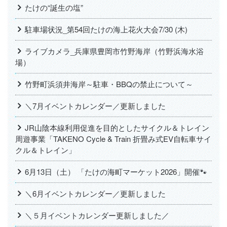
たけの“誕生の塩”
駐車場状況_第54回たけの海上花火大会7/30 (木)
ライブカメラ_兵庫県豊岡市竹野海岸（竹野浜海水浴
場）
竹野町浜須井海岸～駐車・BBQの禁止について～
＼7月イベントカレンダー／更新しました
JR山陰本線利用促進を目的としたサイクル＆トレイン
周遊事業「TAKENO Cycle & Train 折畳み式EV自転車サイ
クル＆トレイン」
6月13日（土） 「たけの海町マーケット2026」開催🐾
＼6月イベントカレンダー／更新しました
＼５月イベントカレンダー更新しました／