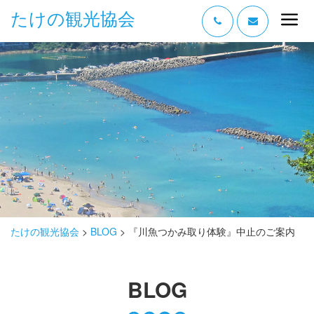
たけの観光協会
“たけの” の魅力
過ごし方
みどころ
体験する
泊まる
おみやげ
たけの観光協会
>
BLOG
>
『川魚つかみ取り体験』中止のご案内
グルメ
BLOG
アクセス