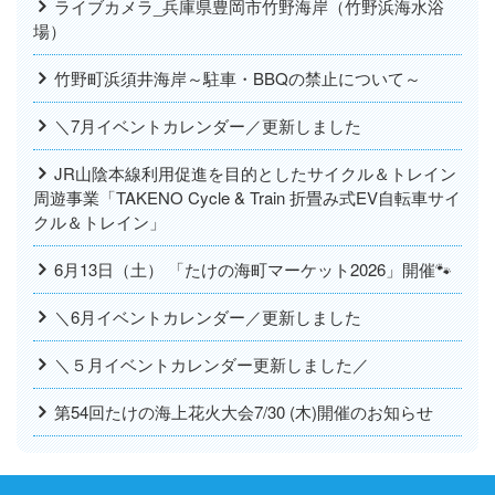
ライブカメラ_兵庫県豊岡市竹野海岸（竹野浜海水浴
場）
竹野町浜須井海岸～駐車・BBQの禁止について～
＼7月イベントカレンダー／更新しました
JR山陰本線利用促進を目的としたサイクル＆トレイン
周遊事業「TAKENO Cycle & Train 折畳み式EV自転車サイ
クル＆トレイン」
6月13日（土） 「たけの海町マーケット2026」開催🐾
＼6月イベントカレンダー／更新しました
＼５月イベントカレンダー更新しました／
第54回たけの海上花火大会7/30 (木)開催のお知らせ