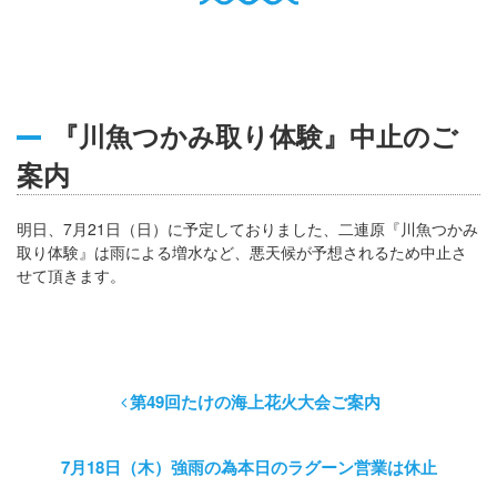
English
Q
O
P
0796-47-1080
お電話受付時間 9:00〜17:00
『川魚つかみ取り体験』中止のご
案内
明日、7月21日（日）に予定しておりました、二連原『川魚つかみ
取り体験』は雨による増水など、悪天候が予想されるため中止さ
せて頂きます。
第49回たけの海上花火大会ご案内
7月18日（木）強雨の為本日のラグーン営業は休止