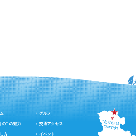
ム
グルメ
けの” の魅力
交通アクセス
し方
イベント