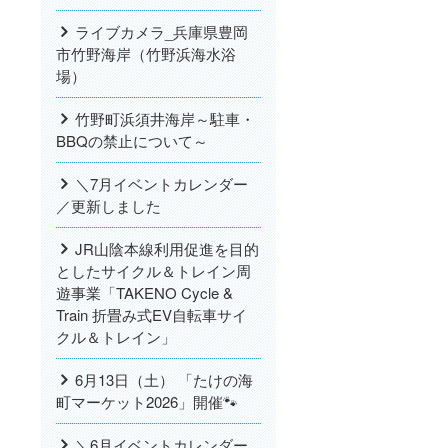
ライブカメラ_兵庫県豊岡
市竹野海岸（竹野浜海水浴
場）
竹野町浜須井海岸～駐車・
BBQの禁止について～
＼7月イベントカレンダー
／更新しました
JR山陰本線利用促進を目的
としたサイクル＆トレイン周
遊事業「TAKENO Cycle &
Train 折畳み式EV自転車サイ
クル＆トレイン」
6月13日（土） 「たけの海
町マーケット2026」開催🐾
＼6月イベントカレンダー