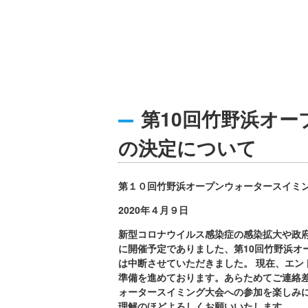
第10回竹野浜オ
の決定について
第
１０
回竹野浜オープンウォータースイミ
2020
年４月９日
新型コロナウイルス感染症の感染拡大や政
に開催予定でありました、第
10
回竹野浜オ
は中断させていただきました。
現在、エン
準備を進めております。あらためてご連絡
ォータースイミング大会への参加を楽しみ
理解のほどよろしくお願いいたします。