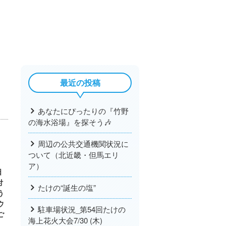
最近の投稿
あなたにぴったりの『竹野
の海水浴場』を探そう🎶
周辺の公共交通機関状況に
ついて（北近畿・但馬エリ
ア）
日
付
たけの“誕生の塩”
う
ウ
駐車場状況_第54回たけの
ご
海上花火大会7/30 (木)