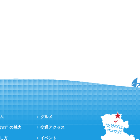
ム
グルメ
けの” の魅力
交通アクセス
し方
イベント