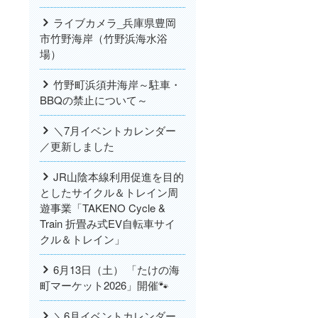
ライブカメラ_兵庫県豊岡
市竹野海岸（竹野浜海水浴
場）
竹野町浜須井海岸～駐車・
BBQの禁止について～
＼7月イベントカレンダー
／更新しました
JR山陰本線利用促進を目的
としたサイクル＆トレイン周
遊事業「TAKENO Cycle &
Train 折畳み式EV自転車サイ
クル＆トレイン」
6月13日（土） 「たけの海
町マーケット2026」開催🐾
＼6月イベントカレンダー