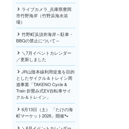
ライブカメラ_兵庫県豊岡
市竹野海岸（竹野浜海水浴
場）
竹野町浜須井海岸～駐車・
BBQの禁止について～
＼7月イベントカレンダー
／更新しました
JR山陰本線利用促進を目的
。
としたサイクル＆トレイン周
遊事業「TAKENO Cycle &
Train 折畳み式EV自転車サイ
クル＆トレイン」
6月13日（土） 「たけの海
町マーケット2026」開催🐾
＼6月イベントカレンダー