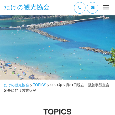
たけの観光協会
“たけの” の魅力
過ごし方
みどころ
体験する
泊まる
おみやげ
たけの観光協会
>
TOPICS
>
2021年５月31日現在 緊急事態宣言
延長に伴う営業状況
グルメ
アクセス
TOPICS