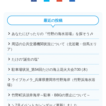
最近の投稿
あなたにぴったりの『竹野の海水浴場』を探そう🎶
周辺の公共交通機関状況について（北近畿・但馬エリ
ア）
たけの“誕生の塩”
駐車場状況_第54回たけの海上花火大会7/30 (木)
ライブカメラ_兵庫県豊岡市竹野海岸（竹野浜海水浴
場）
竹野町浜須井海岸～駐車・BBQの禁止について～
＼7月イベントカレンダー／更新しました